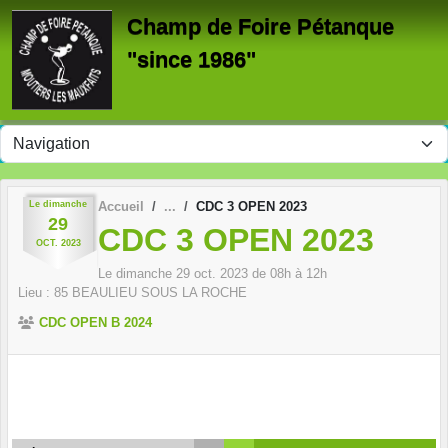
Panneau de gestion des cookies
Champ de Foire Pétanque
"since 1986"
Le
dimanche
Accueil
CDC 3 OPEN 2023
29
CDC 3 OPEN 2023
OCT.
2023
Le
dimanche
29
oct.
2023
de 08h à 12h
Lieu :
85
BEAULIEU SOUS LA ROCHE
CDC OPEN B 2024