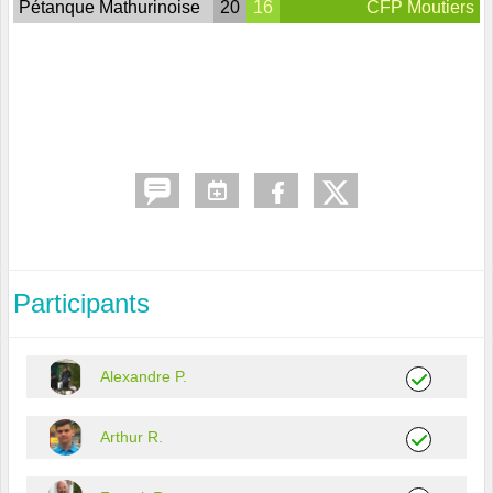
Pétanque Mathurinoise
20
16
CFP Moutiers
Participants
Alexandre P.
Arthur R.