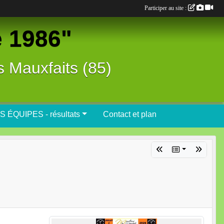
Participer au site :
e 1986"
s Mauxfaits (85)
S ÉQUIPES - résultats
Contact et plan