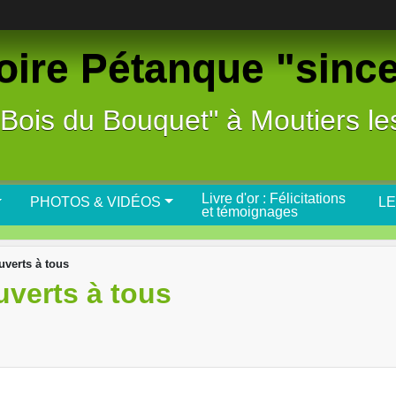
ire Pétanque "sinc
Bois du Bouquet" à Moutiers le
Livre d'or : Félicitations
PHOTOS & VIDÉOS
LE
et témoignages
uverts à tous
uverts à tous